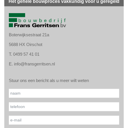
Het gehele bouwproces vakkundig voor u geregeld
Boterwijksestraat 21a
5688 HX Oirschot
T.
0499 57 41 01
E.
info@fransgerritsen.nl
Stuur ons een bericht als u meer wilt weten
Gelieve
Naam*
dit veld
leeg te
Uw telefoonnummer*
laten.
Uw e-mailadres*