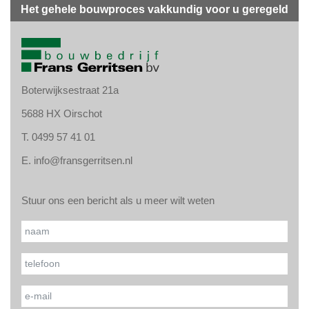
Het gehele bouwproces vakkundig voor u geregeld
Boterwijksestraat 21a
5688 HX Oirschot
T.
0499 57 41 01
E.
info@fransgerritsen.nl
Stuur ons een bericht als u meer wilt weten
Gelieve
Naam*
dit veld
leeg te
Uw telefoonnummer*
laten.
Uw e-mailadres*