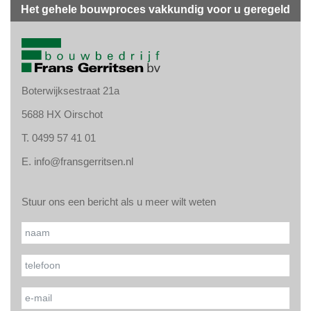
Het gehele bouwproces vakkundig voor u geregeld
Boterwijksestraat 21a
5688 HX Oirschot
T.
0499 57 41 01
E.
info@fransgerritsen.nl
Stuur ons een bericht als u meer wilt weten
Gelieve
Naam*
dit veld
leeg te
Uw telefoonnummer*
laten.
Uw e-mailadres*