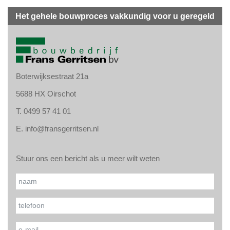
Het gehele bouwproces vakkundig voor u geregeld
Boterwijksestraat 21a
5688 HX Oirschot
T.
0499 57 41 01
E.
info@fransgerritsen.nl
Stuur ons een bericht als u meer wilt weten
Gelieve
Naam*
dit veld
leeg te
Uw telefoonnummer*
laten.
Uw e-mailadres*