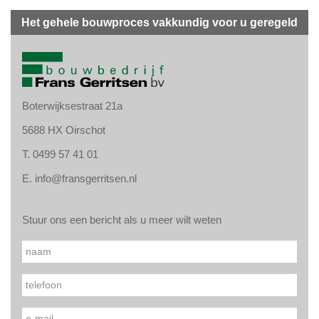
Het gehele bouwproces vakkundig voor u geregeld
Boterwijksestraat 21a
5688 HX Oirschot
T.
0499 57 41 01
E.
info@fransgerritsen.nl
Stuur ons een bericht als u meer wilt weten
Gelieve
Naam*
dit veld
leeg te
Uw telefoonnummer*
laten.
Uw e-mailadres*