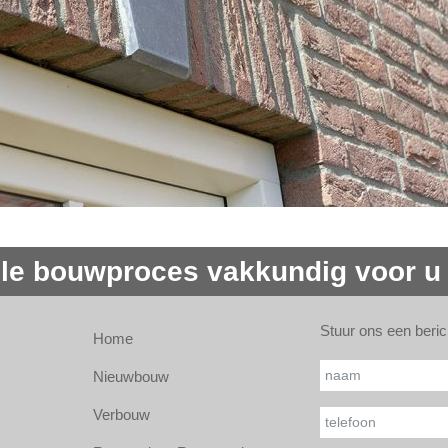
le bouwproces vakkundig voor u
Stuur ons een beric
Home
Gelieve
Naam*
dit veld
Nieuwbouw
leeg te
Verbouw
Uw telefoonnumme
laten.