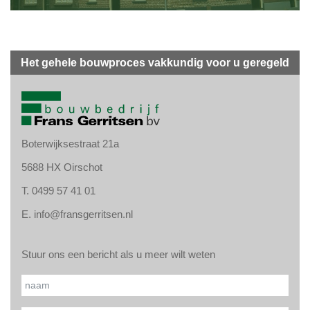
Het gehele bouwproces vakkundig voor u geregeld
Boterwijksestraat 21a
5688 HX Oirschot
T.
0499 57 41 01
E.
info@fransgerritsen.nl
Stuur ons een bericht als u meer wilt weten
Gelieve
Naam*
dit veld
leeg te